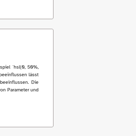
piel `hsl(0, 50%,
beeinflussen lässt
beeinflussen. Die
 von Parameter und