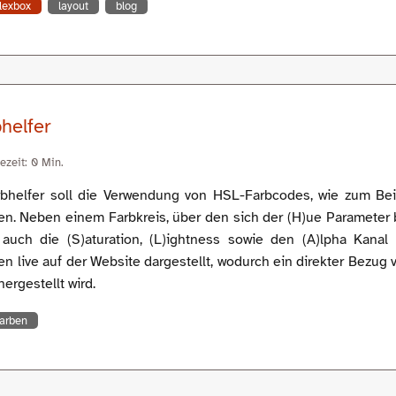
flexbox
layout
blog
helfer
ezeit: 0 Min.
helfer soll die Verwendung von HSL-Farbcodes, wie zum Beis
en. Neben einem Farbkreis, über den sich der (H)ue Parameter 
uch die (S)aturation, (L)ightness sowie den (A)lpha Kanal 
 live auf der Website dargestellt, wodurch ein direkter Bezug
hergestellt wird.
farben