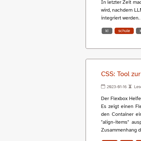
In letzter Zeit m
wird, nachdem LLM
integriert werden
ki
schule
CSS: Tool zur
2023-01-16
Lese
Der Flexbox Helfe
Es zeigt einen Fl
den Container ei
"align-items" aus
Zusammenhang der 