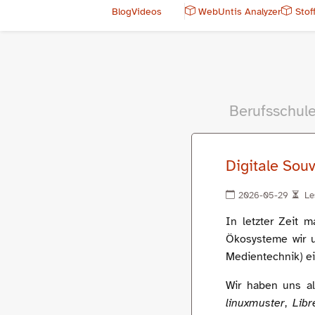
Blog
Videos
WebUntis Analyzer
Stof
Berufsschule
Digitale Souv
2026-05-29
Le
In letzter Zeit
Ökosysteme wir u
Medientechnik) ei
Wir haben uns al
linuxmuster
,
Libr