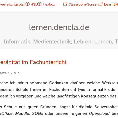
fverteilungsplan
HSL
Flexbox
Classroom-Screen
Learn2
lernen.dencla.de
, Informatik, Medientechnik, Lehren, Lernen, T
eränität im Fachunterricht
sezeit: 9 Min.
 mache ich mir zunehmend Gedanken darüber, welche Werkzeu
nseren SchülerInnen im Fachunterricht (wie Informatik oder
gentlich vorgeben und welche langfristigen Konsequenzen das 
s Schule aus guten Gründen längst für digitale Souveränität
eOffice
,
Moodle
,
SOGo
oder unserer eigenen
Opencloud
bewe