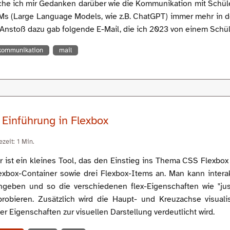
ache ich mir Gedanken darüber wie die Kommunikation mit Sch
s (Large Language Models, wie z.B. ChatGPT) immer mehr in de
. Anstoß dazu gab folgende E-Mail, die ich 2023 von einem Schül
kommunikation
mail
 Einführung in Flexbox
zeit: 1 Min.
r ist ein kleines Tool, das den Einstieg ins Thema CSS Flexbox 
exbox-Container sowie drei Flexbox-Items an. Man kann inter
ngeben und so die verschiedenen flex-Eigenschaften wie "just
probieren. Zusätzlich wird die Haupt- und Kreuzachse visuali
Eigenschaften zur visuellen Darstellung verdeutlicht wird.