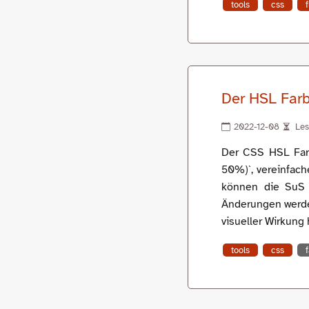
tools
css
Der HSL Farb
2022-12-08
Les
Der CSS HSL Farb
50%)`, vereinfach
können die SuS a
Änderungen werden
visueller Wirkung 
tools
css