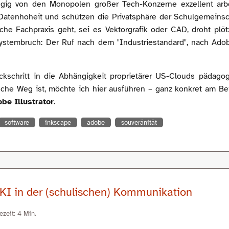
gig von den Monopolen großer Tech-Konzerne exzellent arb
Datenhoheit und schützen die Privatsphäre der Schulgemeinsc
sche Fachpraxis geht, sei es Vektorgrafik oder CAD, droht plöt
Systembruch: Der Ruf nach dem "Industriestandard", nach Ado
kschritt in die Abhängigkeit proprietärer US-Clouds pädagog
sche Weg ist, möchte ich hier ausführen – ganz konkret am Be
be Illustrator
.
software
inkscape
adobe
souveränität
I in der (schulischen) Kommunikation
ezeit: 4 Min.