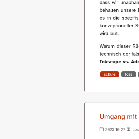
dass wir unabhän
behalten unsere 
es in die spezifi
konzeptioneller 
wird laut.
Warum dieser Rüc
technisch der fal
Inkscape vs. Ado
schule
foss
Umgang mit K
2023-10-27
Les