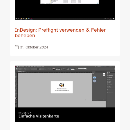
InDesign: Preflight verwenden & Fehler
beheben
31. Oktober 2024